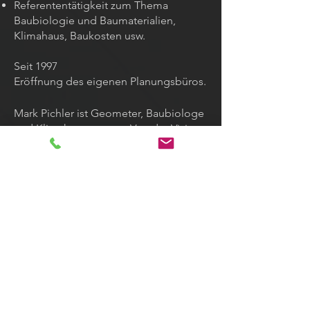
Referententätigkeit zum Thema
Baubiologie und Baumaterialien,
Klimahaus, Baukosten usw.
Seit 1997
Eröffnung des eigenen Planungsbüros.
Mark Pichler ist Geometer, Baubiologe
und Klimahausexperte. Von der Vision
bis zur Umsetzung, für Mark muss das
Gesamtkonzept stimmen, damit ein
Bauvorhaben gelingen kann. Aus
diesem Grund deckt er beim Aus-, Um-
oder Neubau von Wohnungen oder
Häusern alle Leistungen ab,
einschließlich behördlichen
Einreichungen, Raumkonzepten,
Projektmanagement, Bauaufsicht und
Detailplanung. Dabei beruht sein
Consulting auf einfachen, langlebigen,