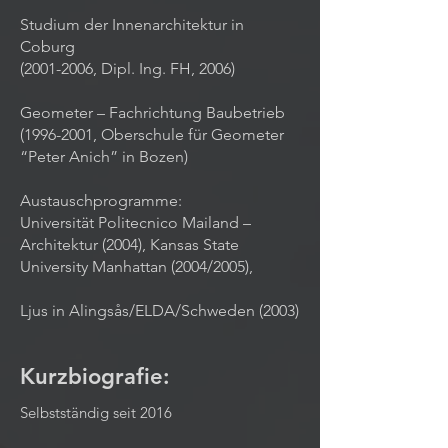
Studium der Innenarchitektur in
Coburg
(2001-2006, Dipl. Ing. FH, 2006)
Geometer – Fachrichtung Baubetrieb
(1996-2001, Oberschule für Geometer
“Peter Anich” in Bozen)
Austauschprogramme:
Universität Politecnico Mailand –
Architektur (2004), Kansas State
University Manhattan (2004/2005),
Ljus in Alingsås/ELDA/Schweden (2003)
Kurzbiografie:
Selbstständig seit 2016