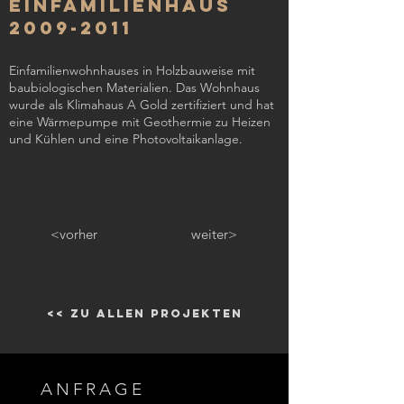
Einfamilienhaus
2009-2011
Einfamilienwohnhauses in Holzbauweise mit
baubiologischen Materialien. Das Wohnhaus
wurde als Klimahaus A Gold zertifiziert und hat
eine Wärmepumpe mit Geothermie zu Heizen
und Kühlen und eine Photovoltaikanlage.
<vorher
weiter>
<< zu allen Projekten
ANFRAGE