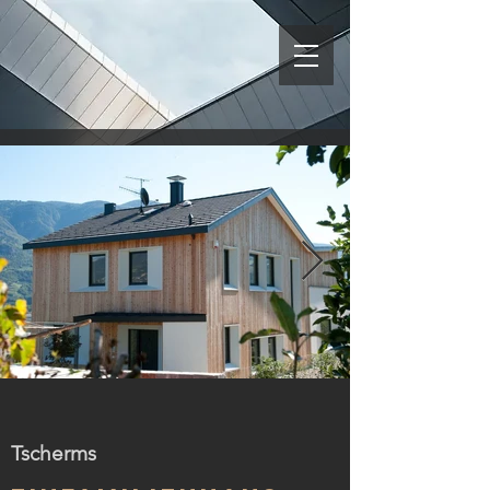
08 Tscherms-Berger Hubert
Tscherms
(14).jpg