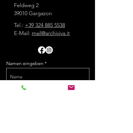
Feldweg 2
39010 Gargazon
Tel.:
+39 324 885 5538
E-Mail:
mail@archiviva.it
Namen eingeben
E-Mail eingeben
Nachricht eingeben