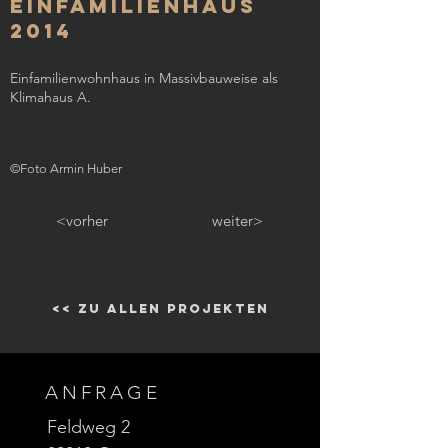
Einfamilienhaus
2014
Einfamilienwohnhaus in Massivbauweise als
Klimahaus A.
©Foto Armin Huber
<vorher
weiter>
<< zu allen Projekten
ANFRAGE
Feldweg 2