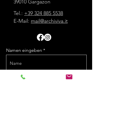
39010 Gargazon
Tel.:
+39 324 885 5538
E-Mail:
mail@archiviva.it
Namen eingeben
E-Mail eingeben
Nachricht eingeben
Telefonnummer