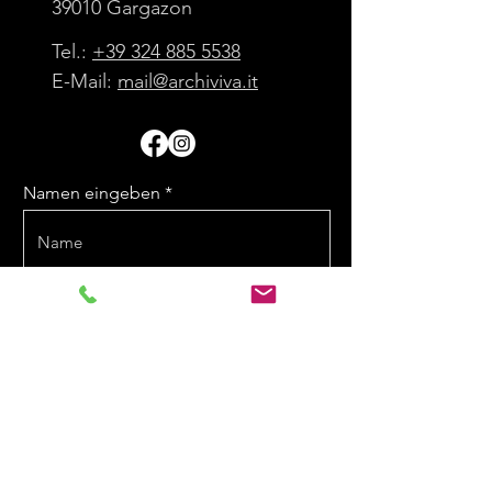
39010 Gargazon
Tel.:
+39 324 885 5538
E-Mail:
mail@archiviva.it
Namen eingeben
E-Mail eingeben
Nachricht eingeben
Telefonnummer