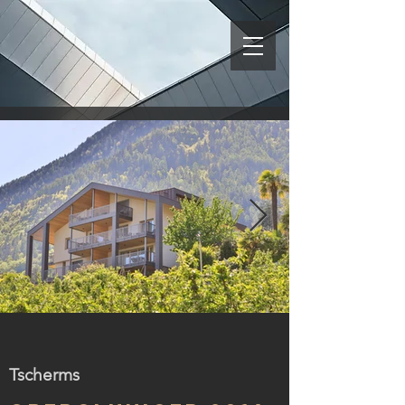
39-Tscherms-Obergluniger
Tscherms
(14).jpg