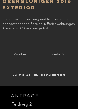
Obergluniger 2016
Exterior
Energetische Sanierung und Kernsanierung
der bestehenden Pension in Ferienwohnungen
Klimahaus B Oberglunigerhof
<vorher
weiter>
<< zu allen Projekten
ANFRAGE
Feldweg 2