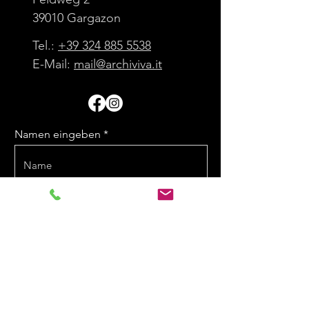
39010 Gargazon
Tel.:
+39 324 885 5538
E-Mail:
mail@archiviva.it
Namen eingeben
E-Mail eingeben
Nachricht eingeben